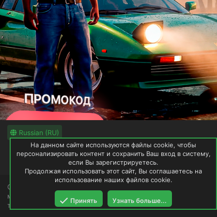
Russian (RU)
На данном сайте используются файлы cookie, чтобы
Обратная связь
Условия и правила
персонализировать контент и сохранить Ваш вход в систему,
Политика конфиденциальности
если Вы зарегистрируетесь.
Помощь
Продолжая использовать этот сайт, Вы соглашаетесь на
использование наших файлов cookie.
GTAWRLD не имеет и не претендует на права загруженных
модификаций. Ресурс будет удалён по первому
Принять
Узнать больше...
требованию владельца.