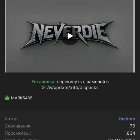
з
д
а
н
и
я
Установка:
перекинуть с заменой в
GTAV/update/x64/dlcpacks​
Р
MARK5465
е
а
к
Автор
fashion
ц
Скачивания
и
79
и
Просмотры
1,834
: