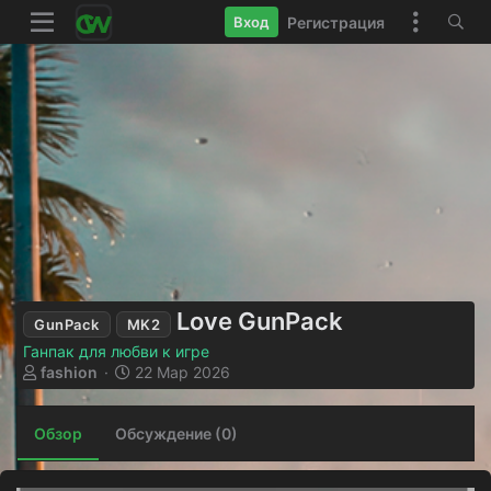
Регистрация
Вход
Love GunPack
GunPack
MK2
Ганпак для любви к игре
А
Д
fashion
22 Мар 2026
в
а
т
т
Обзор
о
Обсуждение (0)
а
р
с
о