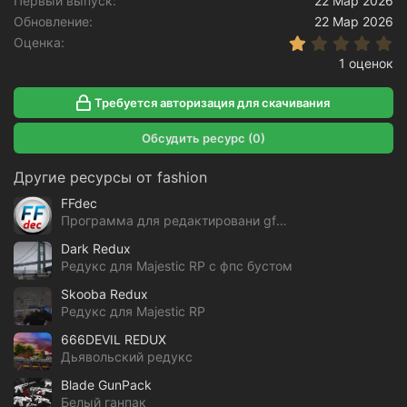
Первый выпуск
22 Мар 2026
Обновление
22 Мар 2026
1
Оценка
1 оценок
Требуется авторизация для скачивания
Обсудить ресурс (0)
Другие ресурсы от fashion
FFdec
Программа для редактировани gfx файлов GTA V
Dark Redux
Редукс для Majestic RP с фпс бустом
Skooba Redux
Редукс для Majestic RP
666DEVIL REDUX
Дьявольский редукс
Blade GunPack
Белый ганпак