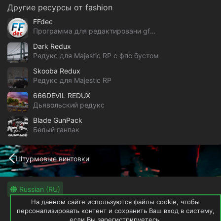
Другие ресурсы от fashion
FFdec
Программа для редактировани gfx файлов GTA V
Dark Redux
Редукс для Majestic RP с фпс бустом
Skooba Redux
Редукс для Majestic RP
666DEVIL REDUX
Дьявольский редукс
Blade GunPack
Белый ганпак
Штурмовые винтовки
Russian (RU)
На данном сайте используются файлы cookie, чтобы
Обратная связь
Условия и правила
персонализировать контент и сохранить Ваш вход в систему,
если Вы зарегистрируетесь.
Политика конфиденциальности
Помощь