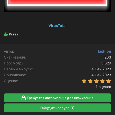
VirusTotal
Р
Kirilaa
е
а
к
Автор
fashion
ц
Скачивания
и
263
и
Просмотры
3,629
:
Первый выпуск
4 Сен 2023
Обновление
4 Сен 2023
5
Оценка
1 оценок
Требуется авторизация для скачивания
Обсудить ресурс (1)