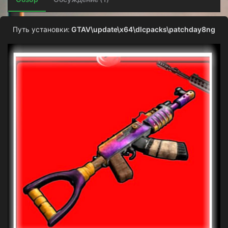
о
з
д
Путь установки:
GTAV\update\x64\dlcpacks\patchday8ng
а
н
и
я