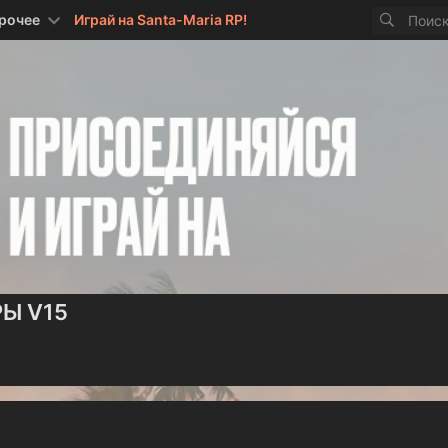
рочее
Играй на Santa-Maria RP!
РЫ V15