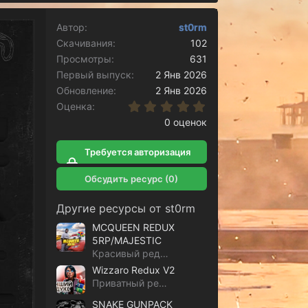
Автор
st0rm
Скачивания
102
Просмотры
631
Первый выпуск
2 Янв 2026
Обновление
2 Янв 2026
0.00 звёзд
Оценка
0 оценок
Требуется авторизация
для скачивания
Обсудить ресурс (0)
Другие ресурсы от st0rm
MCQUEEN REDUX
5RP/MAJESTIC
Красивый редукс с версиями под 5RP и Majestic
Wizzaro Redux V2
Приватный редукс с ганпаком
SNAKE GUNPACK