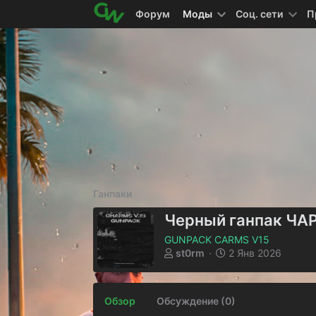
Форум
Моды
Соц. сети
П
Ганпаки
Черный ганпак ЧА
GUNPACK CARMS V15
А
Д
st0rm
2 Янв 2026
в
а
т
т
о
а
Обзор
Обсуждение (0)
р
с