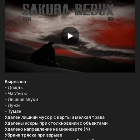
з
д
а
н
и
я
Вырезано:
- Дождь
- Частицы
- Лишние звуки
- Лужи
- Туман
Удален лишний мусор с карты и мелкая трава
Удалены искры при столкновении с объектами
Удалено направление на миникарте (N)
Убрана тряска при взрыве