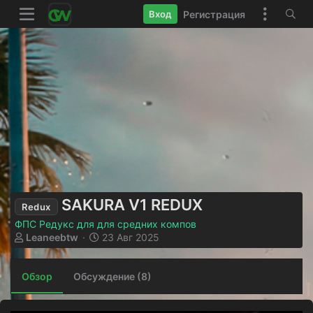
Регистрация
Вход
SAKURA V1 REDUX
Redux
ФПС Редукс для для средних компов
А
Д
Leaneebtw
23 Авг 2025
в
а
т
т
Обзор
о
Обсуждение (8)
а
р
с
о