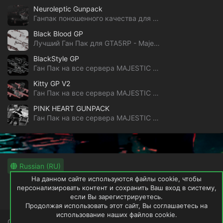
Neuroleptic Gunpack
Ганпак поношенного качества для GTA5RP и Majestic
Black Blood GP
Лучший Ган Пак для GTA5RP - Majestic RP
BlackStyle GP
Ган Пак на все сервера MAJESTIC - GTA 5 RP
Kitty GP V2
Ган Пак на все сервера MAJESTIC - GTA 5 RP
PINK HEART GUNPACK
Ган Пак на все сервера MAJESTIC - GTA 5 RP
Russian (RU)
На данном сайте используются файлы cookie, чтобы
Обратная связь
Условия и правила
персонализировать контент и сохранить Ваш вход в систему,
если Вы зарегистрируетесь.
Политика конфиденциальности
Помощь
Продолжая использовать этот сайт, Вы соглашаетесь на
использование наших файлов cookie.
GTAWRLD не имеет и не претендует на права загруженных