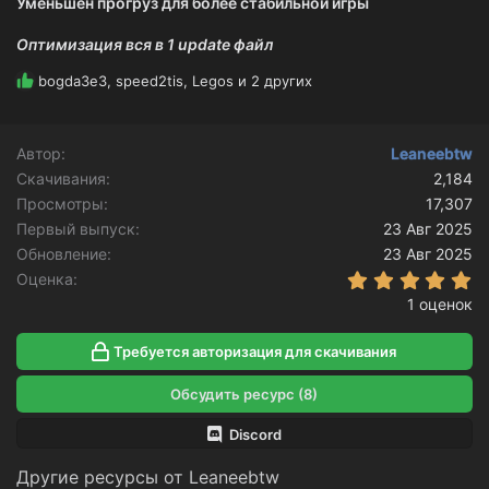
Уменьшен прогруз для более стабильной игры
Оптимизация вся в 1 update файл
Р
bogda3e3
,
speed2tis
,
Legos
и 2 других
е
а
к
Автор
Leaneebtw
ц
Скачивания
и
2,184
и
Просмотры
17,307
:
Первый выпуск
23 Авг 2025
Обновление
23 Авг 2025
5
Оценка
1 оценок
Требуется авторизация для скачивания
Обсудить ресурс (8)
Discord
Другие ресурсы от Leaneebtw