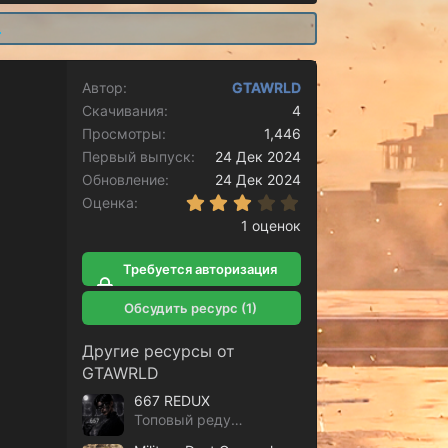
.
Автор
GTAWRLD
Скачивания
4
Просмотры
1,446
Первый выпуск
24 Дек 2024
Обновление
24 Дек 2024
3.00 звёзд
Оценка
1 оценок
Требуется авторизация
для скачивания
Обсудить ресурс (1)
Другие ресурсы от
GTAWRLD
667 REDUX
Топовый редукс от Donial UZI