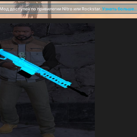
Мод доступен по привилегии Nitro или Rockstar.
Узнать больше..