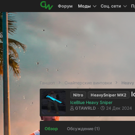
Форум
Моды
Соц. сети
П
Ганшоп
Снайперские винтовки
Heavy 
I
Nitro
HeavySniper MK2
IceBlue Heavy Sniper
А
Д
GTAWRLD
24 Дек 2024
в
а
т
т
о
а
Обзор
Обсуждение (1)
р
с