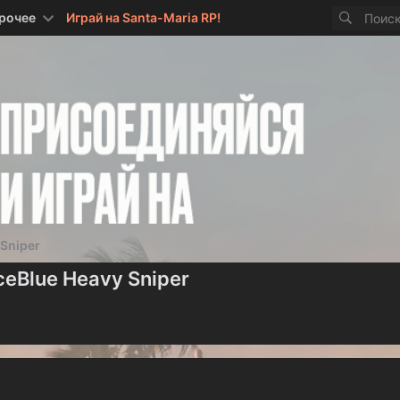
рочее
Играй на Santa-Maria RP!
Sniper
ceBlue Heavy Sniper