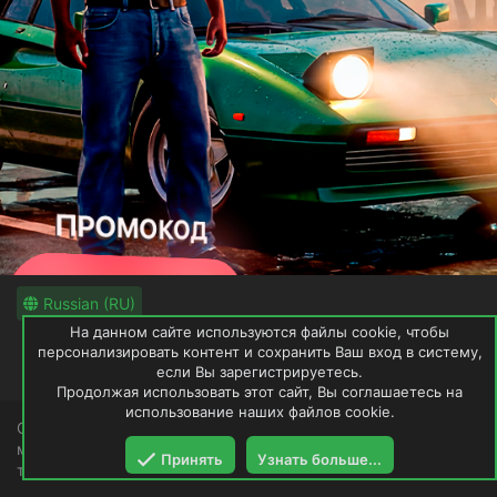
Russian (RU)
На данном сайте используются файлы cookie, чтобы
Обратная связь
Условия и правила
персонализировать контент и сохранить Ваш вход в систему,
Политика конфиденциальности
если Вы зарегистрируетесь.
Помощь
Продолжая использовать этот сайт, Вы соглашаетесь на
использование наших файлов cookie.
GTAWRLD не имеет и не претендует на права загруженных
модификаций. Ресурс будет удалён по первому
Принять
Узнать больше...
требованию владельца.