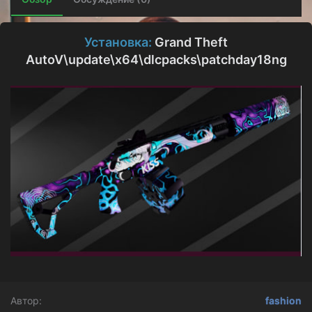
о
з
д
Установка:
Grand Theft
а
AutoV\update\x64\dlcpacks\patchday18ng
н
и
я
Автор
fashion