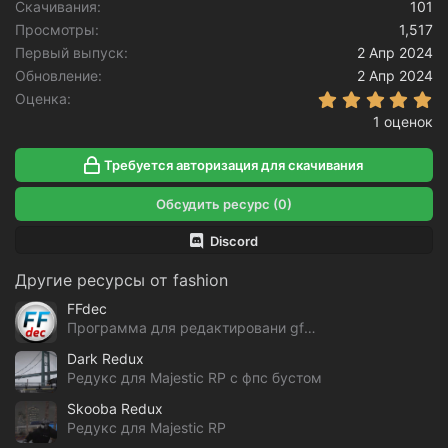
Скачивания
101
Просмотры
1,517
Первый выпуск
2 Апр 2024
Обновление
2 Апр 2024
5
Оценка
1 оценок
Требуется авторизация для скачивания
Обсудить ресурс (0)
Discord
Другие ресурсы от fashion
FFdec
Программа для редактировани gfx файлов GTA V
Dark Redux
Редукс для Majestic RP с фпс бустом
Skooba Redux
Редукс для Majestic RP